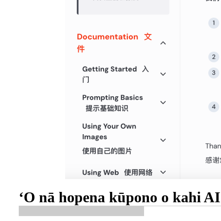
ʻO nā hopena kūpono o kahi AI