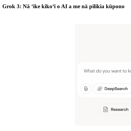
Grok 3: Nā ʻike kikoʻī o AI a me nā pilikia kūpono