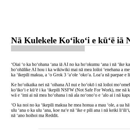
Nā Kulekele Koʻikoʻi e kūʻē i
ʻOiai ʻo ka hoʻohana ʻana iā AI no ka hoʻokumu ʻana i nā ʻike ka
hoʻohālike AI hou i ka wikiwiki mai nā mea loiloi ʻenehana a me
ka ʻikepili makua, a ʻo Grok 3 ʻaʻole ʻokoʻa. Loaʻa nā paepae e li
Ke hoʻoikaika nei nā ʻoihana AI nui e hoʻokō i nā loiloi moʻome
koʻikoʻi e kūʻē i ka ʻikepili NSFW (Not Safe For Work), me nā kiʻi 
wā e ʻimi ai nā mea hoʻohana i nā ala noʻonoʻo e ʻalo ai i nā kapu
ʻO ka noi no ka ʻikepili makua he mea honua a mau ʻole, a ua hā
ulu ʻana o ka ulu ʻana, koe naʻe nā ʻike e pili ana i nā keiki liʻil
nā ʻano hoihoi ma Reddit.