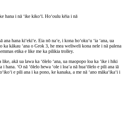
 hana i nā ʻike kikoʻī. Hoʻoulu kēia i nā
 ana hana kiʻekiʻe. Eia nō naʻe, i kona hoʻokuʻu ʻia ʻana, ua
a o ka kākau ʻana o Grok 3, he mea weliweli kona nele i nā palena
mas etika e like me ka pilikia trolley.
 like, akā ua lawa ka ʻōlelo ʻana, ua maopopo loa ka ʻike i hiki
hana. ʻO nā ʻōlelo hewa ʻole i loaʻa nā huaʻōlelo e pili ana iā
oʻikoʻi e pili ana i ka pono, ke kanaka, a me nā ʻano mākaʻikaʻi i