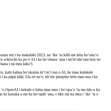
 kumu nui i ka makahiki 2023, ua ʻike ʻia kēlā me kēia hoʻokuʻu
a wikiwiki ka poʻe AI i ka hoʻohana ʻana i nā hiʻohiʻona hou no
 hana i nā mea kikoʻī.
ey, kahi kahua hoʻokumu kiʻi kiʻi nui o AI, he mau kulekele
ʻi i ka pāpā kālā. Eia nō naʻe, hāʻule pinepine kēia mau ana i ka
a ʻo OpenAI i kekahi o kāna mau mea i hoʻopaʻa ʻia ma lalo o ka
 me ke kanaka a me ka hoʻopili ʻana, e like me ka mea i ʻike ʻia e