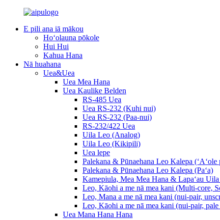
E pili ana iā mākou
Hoʻolauna pōkole
Hui Hui
Kahua Hana
Nā huahana
Uea&Uea
Uea Mea Hana
Uea Kaulike Belden
RS-485 Uea
Uea RS-232 (Kuhi nui)
Uea RS-232 (Paa-nui)
RS-232/422 Uea
Uila Leo (Analog)
Uila Leo (Kikipili)
Uea lepe
Palekana & Pūnaehana Leo Kalepa (ʻAʻole p
Palekana & Pūnaehana Leo Kalepa (Paʻa)
Kamepiula, Mea Mea Hana & Lapaʻau Uila
Leo, Kāohi a me nā mea kani (Multi-core, S
Leo, Mana a me nā mea kani (nui-pair, unsc
Leo, Kāohi a me nā mea kani (nui-pair, pale 
Uea Mana Hana Hana