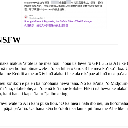
ā NSFW
naka makua ʻaʻole ia he mea hou - ʻoiai ua lawe ʻo GPT-3.5 iā AI i ke
 nā mea hoihoi pūnaewele - ʻo ka hihia o Grok 3 he mea koʻikoʻi loa. U
ke me Reddit a me arXiv i nā alakaʻi i ke ala e kāpae ai i nā mea paʻa a
heu koʻikoʻi e pale i ka hoʻohana hewa ʻana. No ka laʻana, ʻo Midjourn
ʻino, olohelohe, a i ʻole nā ​​​​kiʻi moe kolohe. Hiki i nā hewa ke alaka
, kahi hana i kapa ʻia ʻo "jailbreaking."
ʻawi wale ʻo AI i kahi puka hou. ʻO ka mea i hala iho nei, ua hoʻomah
iʻi, i pāpā paʻa ʻia. Ua hana kēia hoʻololi i ka launa pū ʻana me AI e like