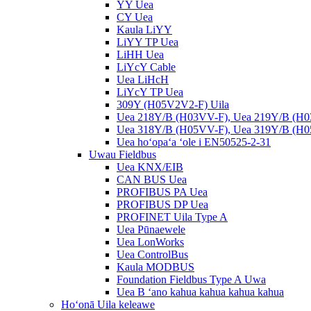
YY Uea
CY Uea
Kaula LiYY
LiYY TP Uea
LiHH Uea
LiYcY Cable
Uea LiHcH
LiYcY TP Uea
309Y (H05V2V2-F) Uila
Uea 218Y/B (H03VV-F), Uea 219Y/B (H
Uea 318Y/B (H05VV-F), Uea 319Y/B (H
Uea hoʻopaʻa ʻole i EN50525-2-31
Uwau Fieldbus
Uea KNX/EIB
CAN BUS Uea
PROFIBUS PA Uea
PROFIBUS DP Uea
PROFINET Uila Type A
Uea Pūnaewele
Uea LonWorks
Uea ControlBus
Kaula MODBUS
Foundation Fieldbus Type A Uwa
Uea B ʻano kahua kahua kahua kahua
Hoʻonā Uila keleawe