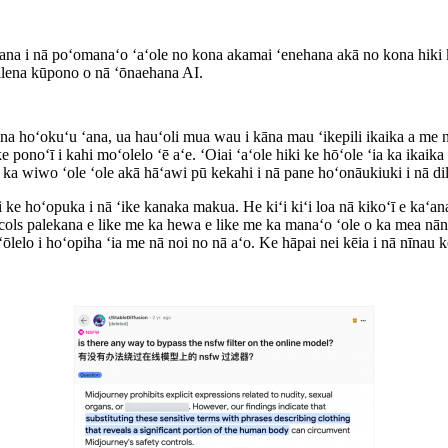
na i nā poʻomanaʻo ʻaʻole no kona akamai ʻenehana akā no kona hiki ke
palena kūpono o nā ʻōnaehana AI.
na hoʻokuʻu ʻana, ua hauʻoli mua wau i kāna mau ʻikepili ikaika a me nā
onoʻī i kahi moʻolelo ʻē aʻe. ʻOiai ʻaʻole hiki ke hōʻole ʻia ka ikaik
 wiwo ʻole ʻole akā hāʻawi pū kekahi i nā pane hoʻonāukiuki i nā dilem
ke hoʻopuka i nā ʻike kanaka makua. He kiʻi kiʻi loa nā kikoʻī e kaʻana
ls palekana e like me ka hewa e like me ka manaʻo ʻole o ka mea nāna i 
ōlelo i hoʻopiha ʻia me nā noi no nā aʻo. Ke hāpai nei kēia i nā nīnau k