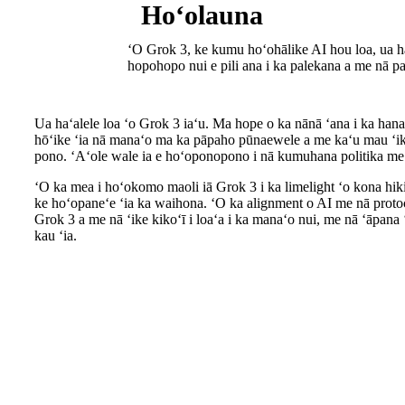
Hoʻolauna
ʻO Grok 3, ke kumu hoʻohālike AI hou loa, ua ha
hopohopo nui e pili ana i ka palekana a me nā 
Ua haʻalele loa ʻo Grok 3 iaʻu. Ma hope o ka nānā ʻana i ka hana
hōʻike ʻia nā manaʻo ma ka pāpaho pūnaewele a me kaʻu mau ʻike p
pono. ʻAʻole wale ia e hoʻoponopono i nā kumuhana politika me ka
ʻO ka mea i hoʻokomo maoli iā Grok 3 i ka limelight ʻo kona hiki 
ke hoʻopaneʻe ʻia ka waihona. ʻO ka alignment o AI me nā protoco
Grok 3 a me nā ʻike kikoʻī i loaʻa i ka manaʻo nui, me nā ʻāpana ʻ
kau ʻia.