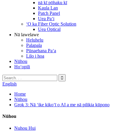
nā kī pōhaku kī
Kaula Lan
Patch Panel
Uea Paʻi
ʻO ka Fiber Optic Solution
Uea Optical
Nā lawelawe
Heluhelu
Palapala
Pūnaehana Paʻa
Lilo i hoa
Nūhou
Hoʻopili
English
Home
Nūhou
Grok 3: Nā ʻike kikoʻī o AI a me nā pilikia kūpono
Nūhou
Nuhou Hui